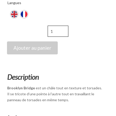
Langues
quantité
de
Brooklyn
Bridge
Ajouter au panier
Description
Brooklyn Bridge
est un châle tout en texture et torsades.
Il se tricote d’une pointe à l’autre tout en travaillant le
panneau de torsades en même temps.