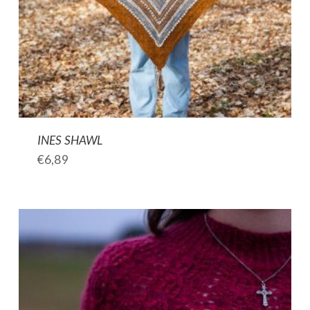
INES SHAWL
€
6,89
Ce
produit
a
plusieurs
variations.
Les
options
peuvent
être