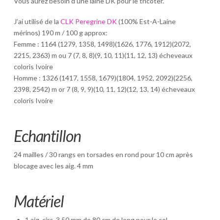
Vous aurez besoin d’une laine DK pour le tricoter.
J’ai utilisé de la
CLK Peregrine DK
(100% Est-A-Laine
mérinos) 190 m / 100 g approx:
Femme : 1164 (1279, 1358, 1498)(1626, 1776, 1912)(2072,
2215, 2363) m ou 7 (7, 8, 8)(9, 10, 11)(11, 12, 13) écheveaux
coloris Ivoire
Homme : 1326 (1417, 1558, 1679)(1804, 1952, 2092)(2256,
2398, 2542) m or 7 (8, 9, 9)(10, 11, 12)(12, 13, 14) écheveaux
coloris Ivoire
Echantillon
24 mailles / 30 rangs en torsades en rond pour 10 cm après
blocage avec les aig. 4 mm
Matériel
1 aig. circ. 3,50 mm de 80 cm de long pour le col