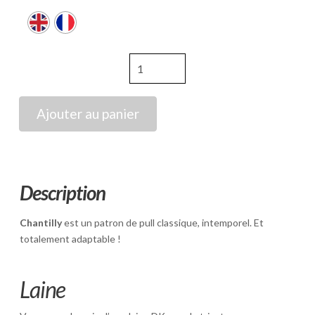
quantité
de
Chantilly
Sweater
Ajouter au panier
Description
Chantilly
est un patron de pull classique, intemporel. Et
totalement adaptable !
Laine