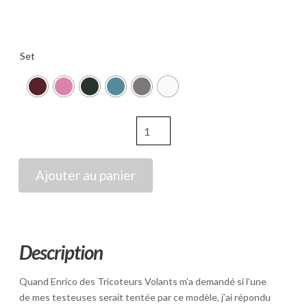
Set
quantité
de
Kits
Constantine's
Ajouter au panier
Dream
Description
Quand Enrico des Tricoteurs Volants m’a demandé si l’une
de mes testeuses serait tentée par ce modèle, j’ai répondu